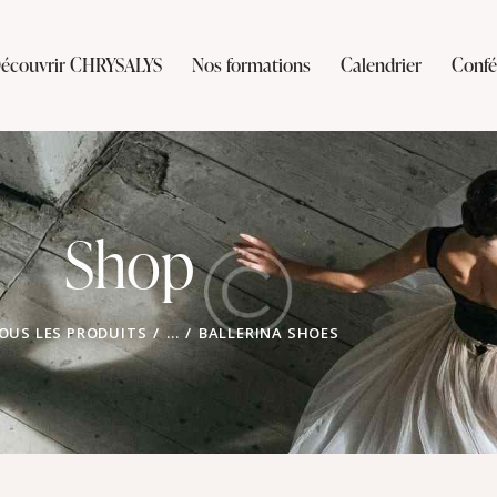
écouvrir CHRYSALYS
Nos formations
Calendrier
Confé
Shop
OUS LES PRODUITS
...
BALLERINA SHOES