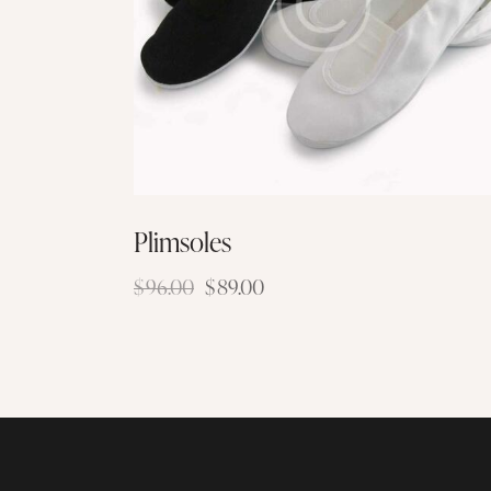
Plimsoles
$
96.00
$
89.00