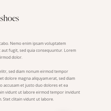
 shoes
licabo. Nemo enim ipsam voluptatem
it aut fugit, sed quia consequuntur. Lorem
rmod dolor.
 elitr, sed diam nonum eirmod tempor
 et dolore magna aliquyam.erat, sed diam
ro accusam et justo duo dolores et ea
tain vidunt ut labore eirmod tempor invidunt
Stet clitain vidunt ut labore.