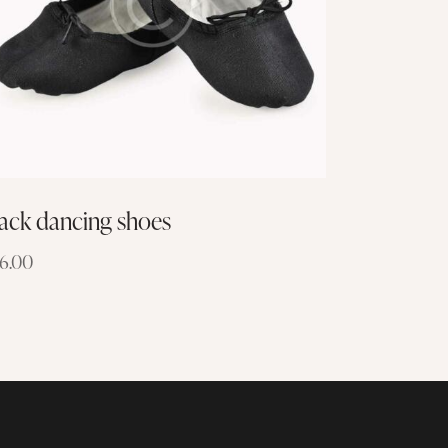
ack dancing shoes
6.00