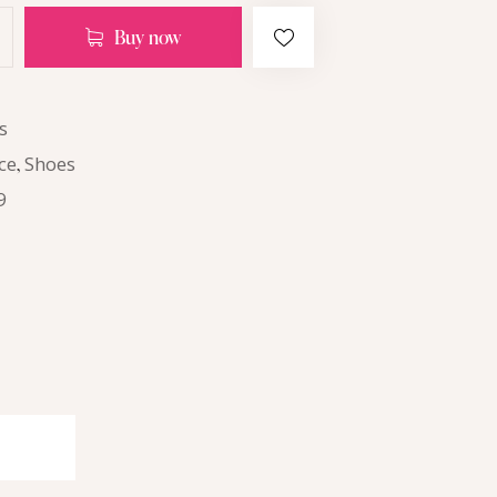
Buy now
s
ce
,
Shoes
9