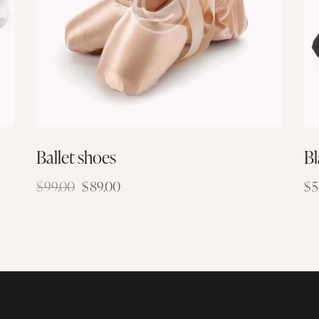
Ballet shoes
Bl
$
99.00
$
89.00
$
5