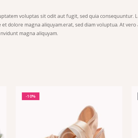
tatem voluptas sit odit aut fugit, sed quia consequuntur. Lo
et dolore magna aliquyam.erat, sed diam voluptua. At vero 
 invidunt magna aliquyam.
-10%