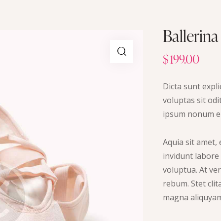
Ballerina
$
199.00
Dicta sunt exp
voluptas sit od
ipsum nonum ei
Aquia sit amet,
invidunt labore
voluptua. At ve
rebum. Stet cli
magna aliquyam. 