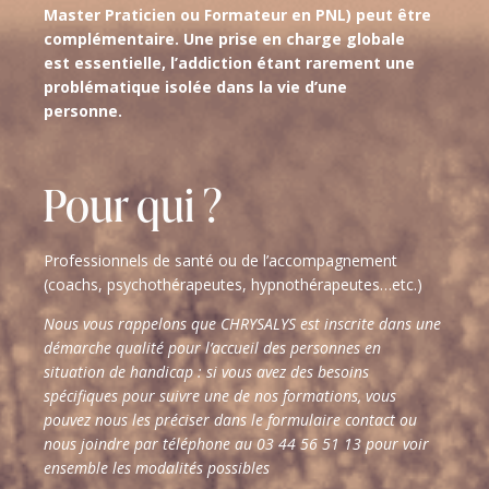
Master Praticien ou Formateur en PNL) peut être
complémentaire. Une prise en charge globale
est essentielle, l’addiction étant rarement une
problématique isolée dans la vie d’une
personne.
Pour qui ?
Professionnels de santé ou de l’accompagnement
(coachs, psychothérapeutes, hypnothérapeutes…etc.)
Nous vous rappelons que CHRYSALYS est inscrite dans une
démarche qualité pour l’accueil des personnes en
situation de handicap : si vous avez des besoins
spécifiques pour suivre une de nos formations, vous
pouvez nous les préciser dans le formulaire contact ou
nous joindre par téléphone au 03 44 56 51 13 pour voir
ensemble les modalités possibles