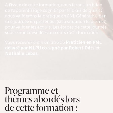
A l’issue de cette formation, nous ferons un bilan
de l’apprentissage cognitif par le biais de quiz et
nous validerons la pratique en PNL Générative par
une journée en présentiel (si la situation le permet)
pour valider les acquis. Les étapes de cette journée
vous seront dévoilées au cours de la formation.
Vous recevrez enfin un titre
de
Praticien en PNL
délivré par NLPU co-signé par Robert Dilts et
Nathalie Lebas.
Programme et
thèmes abordés lors
de cette formation :