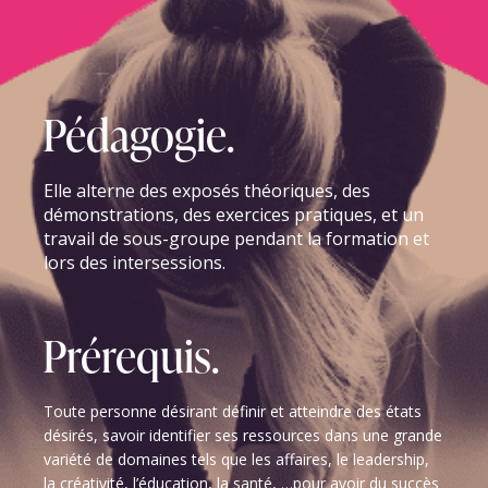
Pédagogie.
Elle alterne des exposés théoriques, des
démonstrations, des exercices pratiques, et un
travail de sous-groupe pendant la formation et
lors des intersessions
.
Prérequis.
Toute personne désirant définir et atteindre des états
désirés, savoir identifier ses ressources dans une grande
variété de domaines tels que les affaires, le leadership,
la créativité, l’éducation, la santé, …pour avoir du succès