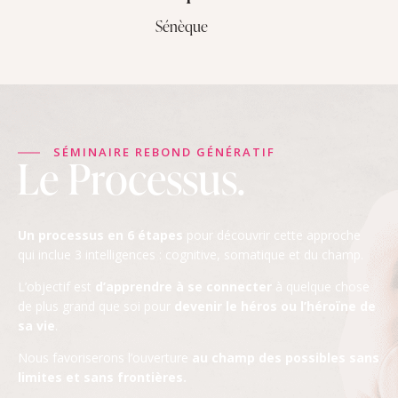
Sénèque
SÉMINAIRE REBOND GÉNÉRATIF
Le Processus.
Un processus en 6 étapes
pour découvrir cette approche
qui inclue 3 intelligences : cognitive, somatique et du champ.
L’objectif est
d’apprendre à se connecter
à quelque chose
de plus grand que soi pour
devenir le héros ou l’héroïne de
sa vie
.
Nous favoriserons l’ouverture
au champ des possibles sans
limites et sans frontières.