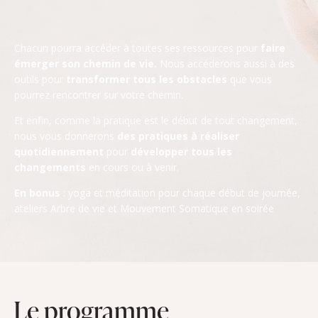
Chacun pourra accéder à toutes ses ressources pour
faire
émerger son chemin de vie.
Nous accéderons aussi à des
outils pour
transformer tous les obstacles
que vous
pourrez rencontrer sur votre chemin.
Et enfin, comme la pratique est le début de tout changement,
nous vous donnerons
des pratiques à réaliser
quotidiennement
pour
développer tous les
changements
en cours ou à venir.
En bonus
: yoga et méditation pour chaque début de journée,
ateliers Arbre de vie et Mouvement Somatique en soirée
Le programme