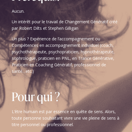
Aucun.
Un intérêt pour le travail de Changement Génératif créé
par Robert Dilts et Stephen Gilligan
Un plus ? Expérience de l’accompagnement ou
Compétences en accompagnement individuel (coach,
psychothérapeute, psychopraticien, hypnothérapeute,
sophrologue, praticien en PNL, en Trance Générative,
Praticien en Coaching Génératif, professionnel de
santé…etc.)
Pour qui ?
L’être humain est par essence en quête de sens. Alors,
toute personne souhaitant vivre une vie pleine de sens à
titre personnel ou professionnel.