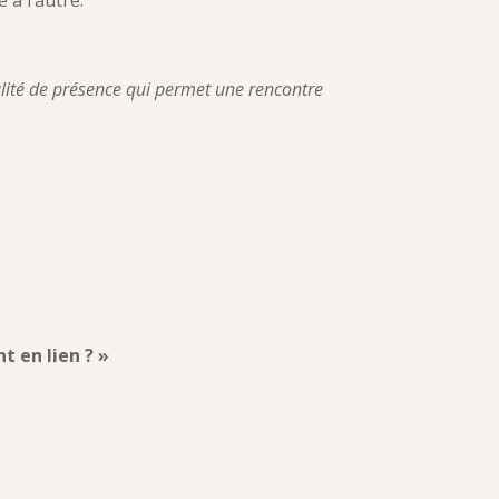
 à l’autre.
ité de présence qui permet une rencontre
t en lien ? »