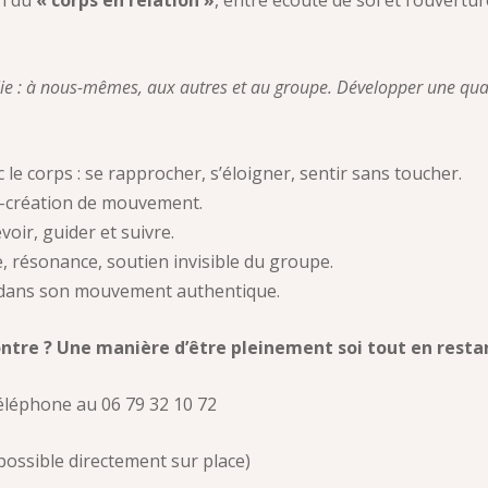
on du
« corps en relation »
, entre écoute de soi et l’ouverture
 : à nous-mêmes, aux autres et au groupe. Développer une qual
 le corps : se rapprocher, s’éloigner, sentir sans toucher.
 co-création de mouvement.
oir, guider et suivre.
e, résonance, soutien invisible du groupe.
e) dans son mouvement authentique.
ontre ? Une manière d’être pleinement soi tout en restan
téléphone au 06 79 32 10 72
 possible directement sur place)