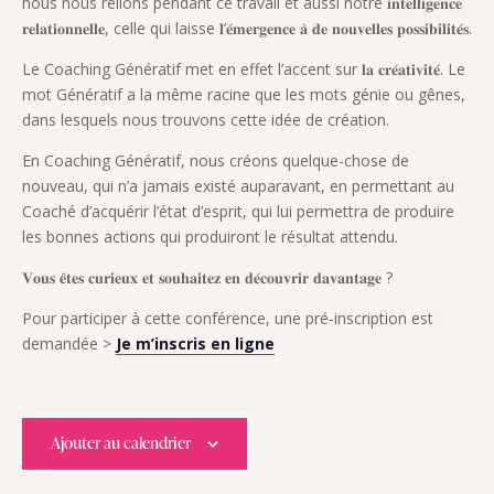
nous nous relions pendant ce travail et aussi notre 𝐢𝐧𝐭𝐞𝐥𝐥𝐢𝐠𝐞𝐧𝐜𝐞
𝐫𝐞𝐥𝐚𝐭𝐢𝐨𝐧𝐧𝐞𝐥𝐥𝐞, celle qui laisse 𝐥’𝐞́𝐦𝐞𝐫𝐠𝐞𝐧𝐜𝐞 𝐚̀ 𝐝𝐞 𝐧𝐨𝐮𝐯𝐞𝐥𝐥𝐞𝐬 𝐩𝐨𝐬𝐬𝐢𝐛𝐢𝐥𝐢𝐭𝐞́𝐬.
Le Coaching Génératif met en effet l’accent sur 𝐥𝐚 𝐜𝐫𝐞́𝐚𝐭𝐢𝐯𝐢𝐭𝐞́. Le
mot Génératif a la même racine que les mots génie ou gênes,
dans lesquels nous trouvons cette idée de création.
En Coaching Génératif, nous créons quelque-chose de
nouveau, qui n’a jamais existé auparavant, en permettant au
Coaché d’acquérir l’état d’esprit, qui lui permettra de produire
les bonnes actions qui produiront le résultat attendu.
𝐕𝐨𝐮𝐬 𝐞̂𝐭𝐞𝐬 𝐜𝐮𝐫𝐢𝐞𝐮𝐱 𝐞𝐭 𝐬𝐨𝐮𝐡𝐚𝐢𝐭𝐞𝐳 𝐞𝐧 𝐝𝐞́𝐜𝐨𝐮𝐯𝐫𝐢𝐫 𝐝𝐚𝐯𝐚𝐧𝐭𝐚𝐠𝐞 ?
Pour participer à cette conférence, une pré-inscription est
demandée >
Je m’inscris en ligne
Ajouter au calendrier