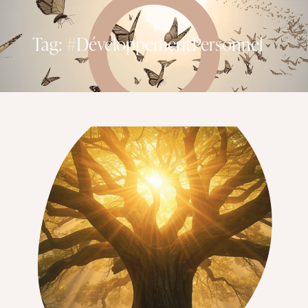
Tag: #DéveloppementPersonnel