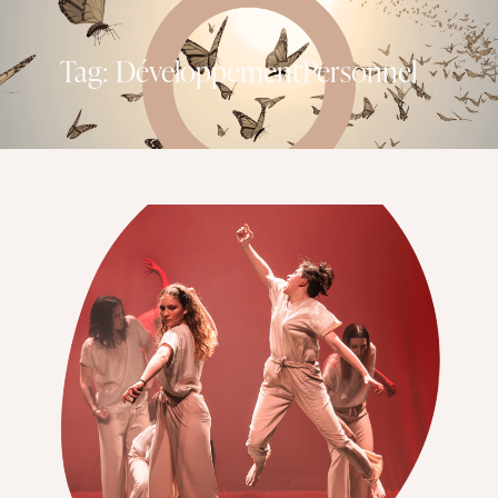
Tag: DéveloppementPersonnel