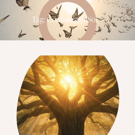
Tag: ConfianceEnSoi