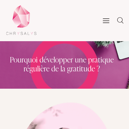
Pourquoi développer une pratique
régulière de la gratitude ?