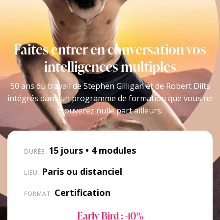
Faites entrer en conversation vos
intelligences multiples
50 ans du travail de Stephen Gilligan et de Robert Dilts
intégrés dans un programme de formation que vous ne
trouverez nulle part ailleurs.
15 jours • 4 modules
DURÉE
Paris ou distanciel
LIEU
Certification
FORMAT
Early Bird : -10%