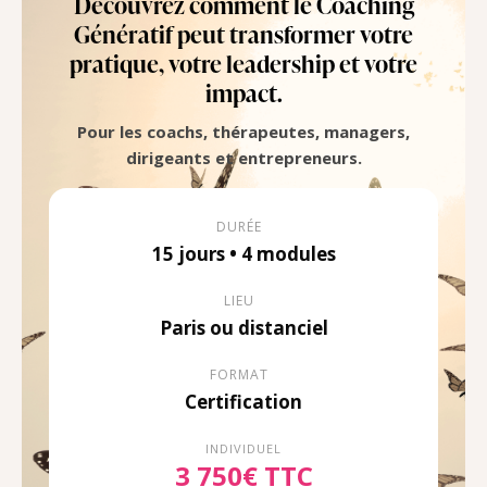
Découvrez comment le Coaching
Génératif peut transformer votre
pratique, votre leadership et votre
impact.
Pour les coachs, thérapeutes, managers,
dirigeants et entrepreneurs.
DURÉE
15 jours • 4 modules
LIEU
Paris ou distanciel
FORMAT
Certification
INDIVIDUEL
3 750€ TTC