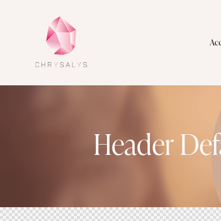
Acc
Header Defa