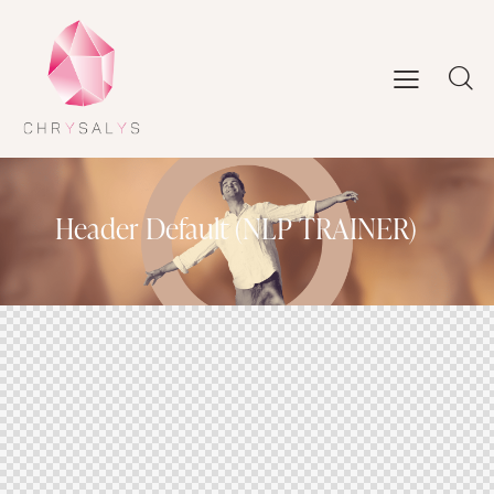
Header Default (NLP TRAINER)